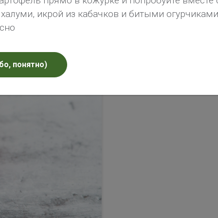
артофель прямо в кожурке и попробуйте вместе 
алуми, икрой из кабачков и битыми огурчиками 
усно
бо, понятно)