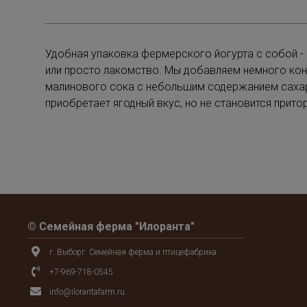
Удобная упаковка фермерского йогурта с собой -
или просто лакомство. Мы добавляем немного ко
малинового сока с небольшим содержанием сахар
приобретает ягодный вкус, но не становится прит
© Семейная ферма "Илоранта"
г. Выборг. Семейная ферма и птицефабрика
+7-969-718-0545
info@ilorantafarm.ru