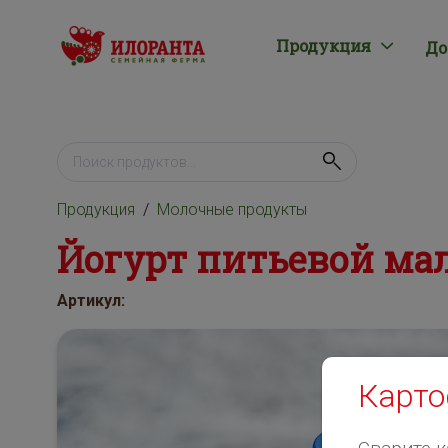
Продукция
До
Продукция
Молочные продукты
Йогурт питьевой ма
Артикул:
Карто