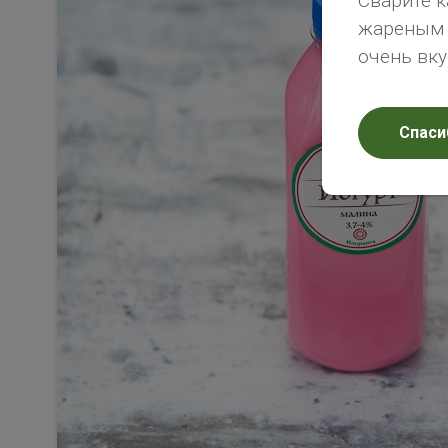
Сварите к
жареным х
очень вк
Спаси