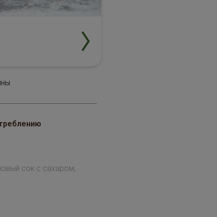
ины
отреблению
новый сок с сахаром,