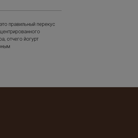
 это правильный перекус
нцентрированного
а, отчего йогурт
орным