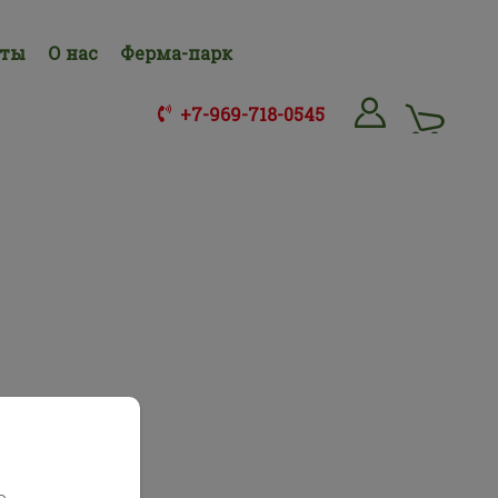
нты
О нас
Ферма-парк
+7-969-718-0545