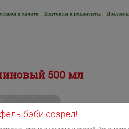
ставка и оплата
Контакты и реквизиты
Докуме
линовый 500 мл
фель бэби созрел!