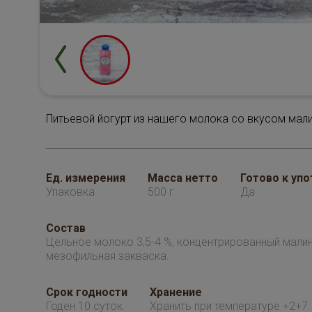
Питьевой йогурт из нашего молока со вкусом мал
Ед. измерения
Масса нетто
Готово к уп
Упаковка
500 г
Да
Состав
Цельное молоко 3,5-4 %, концентрированный мали
мезофильная закваска.
Срок годности
Хранение
Годен 10 суток.
Хранить при температуре +2+7.