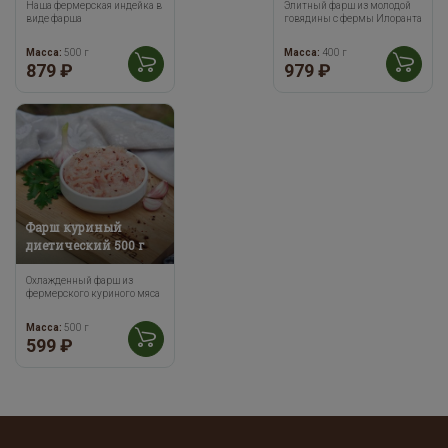
Наша фермерская индейка в
Элитный фарш из молодой
виде фарша
говядины с фермы Илоранта
Масса:
500 г
Масса:
400 г
879 ₽
979 ₽
Фарш куриный
диетический 500 г
Охлажденный фарш из
фермерского куриного мяса
Масса:
500 г
599 ₽