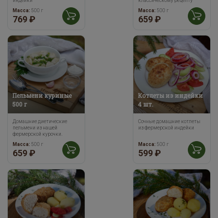
индейки
классическому рецепту
Масса:
500 г
Масса:
500 г
769 ₽
659 ₽
Пельмени куриные
Котлеты из индейки
500 г
4 шт.
Домашние диетические
Сочные домашние котлеты
пельмени из нашей
из фермерской индейки
фермерской курочки.
Масса:
500 г
Масса:
500 г
659 ₽
599 ₽