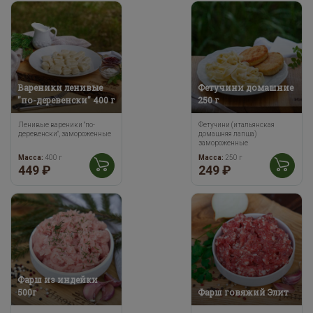
Вареники ленивые
Фетучини домашние
"по-деревенски" 400 г
250 г
Ленивые вареники "по-
Фетучини (итальянская
деревенски", замороженные
домашняя лапша)
замороженные
Масса:
400 г
Масса:
250 г
449 ₽
249 ₽
Фарш из индейки
500г
Фарш говяжий Элит