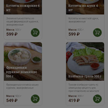
Котлеты пожарские 4
Котлеты из щуки 4
шт
шт
Знаменитые котлеты из
Котлеты из местной щуки,
нашей фермерской курочки,
замороженные
замороженные
Масса:
500 г
Масса:
500 г
599 ₽
599 ₽
Фрикадельки
куриные домашние
500 г
Колбаски-гриль 300 г
Фрикадельки из мяса наших
Тонкие колбаски-гриль по
курочек, замороженные
немецкому рецепту для
приготовления на мангале
или гриле
Масса:
500 г
Масса:
300 г
549 ₽
419 ₽