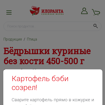
Продукция
Птица
Бёдрышки куриные
без кости 450-500 г
Артикул:
бедр-02
Картофель бэби
созрел!
Сварите картофель прямо в кожурке и