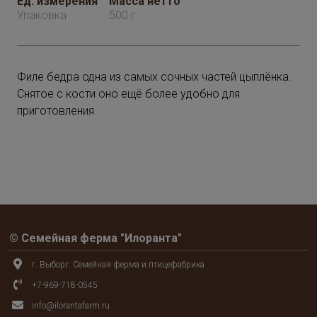
Ед. измерения
Масса нетто
Упаковка
500 г
Филе бедра одна из самых сочных частей цыплёнка.
Снятое с кости оно ещё более удобно для
приготовления
© Семейная ферма "Илоранта"
г. Выборг. Семейная ферма и птицефабрика
+7-969-718-0545
info@ilorantafarm.ru