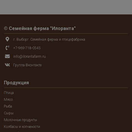
© Семейная ферма "Илоранта"
г. Выборг. Семейная ферма и птицефабрика
+7-969-718-0545
info@ilorantafarm.ru
Группа Вконтакте
Продукция
Птица
Мясо
Рыба
Сыры
Молочные продукты
Колбасы и копчености