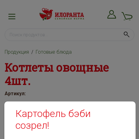
Продукция
Готовые блюда
Котлеты овощные
4шт.
Артикул:
Картофель бэби
созрел!