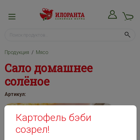
Продукция
Мясо
Сало домашнее
солёное
Артикул:
Картофель бэби
созрел!