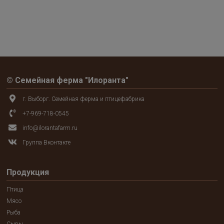
© Семейная ферма "Илоранта"
г. Выборг. Семейная ферма и птицефабрика
+7-969-718-0545
info@ilorantafarm.ru
Группа Вконтакте
Продукция
Птица
Мясо
Рыба