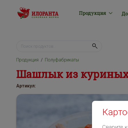
Продукция
До
Продукция
Полуфабрикаты
Шашлык из курины
Артикул:
Карто
Сварите к