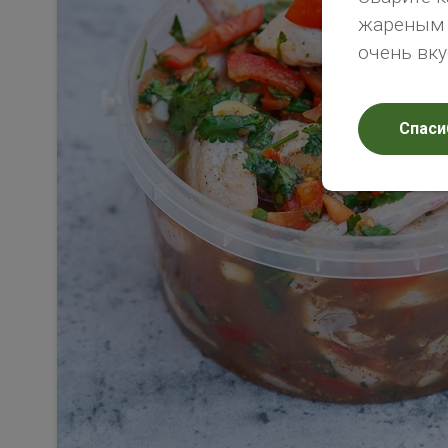
жареным х
очень вк
Спаси