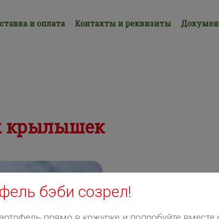
ставка и оплата
Контакты и реквизиты
Докуме
х крылышек
фель бэби созрел!
артофель прямо в кожурке и попробуйте вместе 