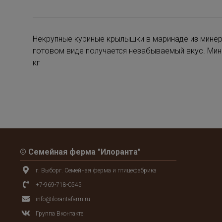
Некрупные куриные крылышки в маринаде из минер
готовом виде получается незабываемый вкус. Мин
кг
© Семейная ферма "Илоранта"
г. Выборг. Семейная ферма и птицефабрика
+7-969-718-0545
info@ilorantafarm.ru
Группа Вконтакте