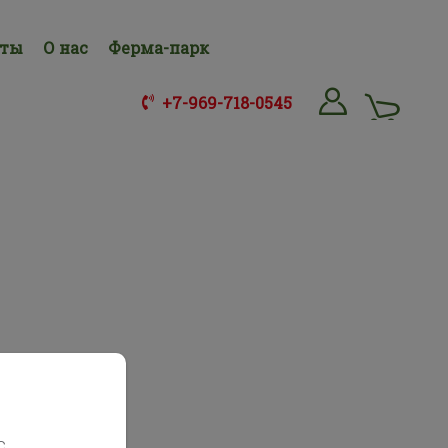
нты
О нас
Ферма-парк
+7-969-718-0545
с