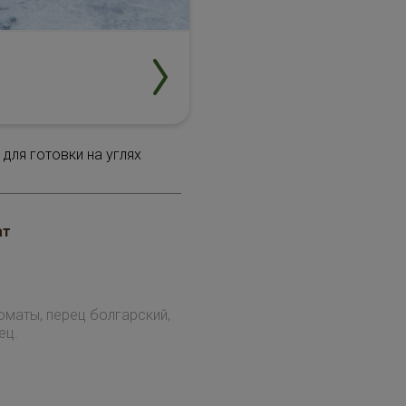
ля готовки на углях
ат
оматы, перец болгарский,
ец.