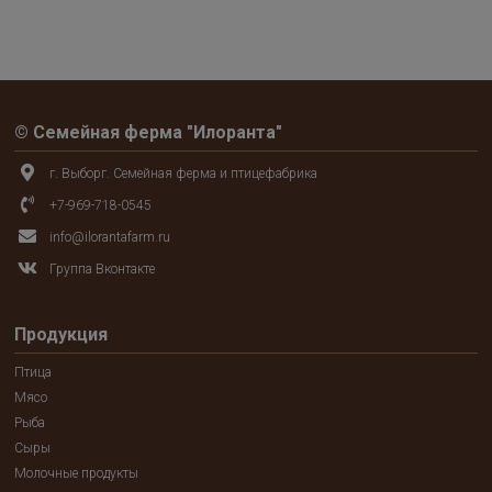
© Семейная ферма "Илоранта"
г. Выборг. Семейная ферма и птицефабрика
+7-969-718-0545
info@ilorantafarm.ru
Группа Вконтакте
Продукция
Птица
Мясо
Рыба
Сыры
Молочные продукты