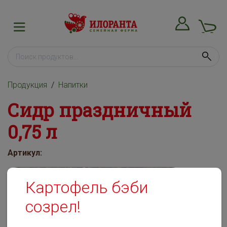
Продукция
Напитки
Сидр праздничный
0,75 л
Артикул:
Картофель бэби
созрел!