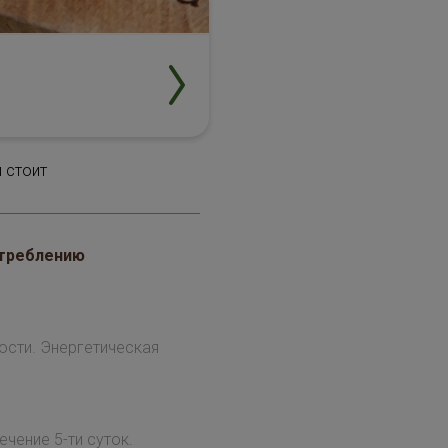
 стоит
отреблению
ости. Энергетическая
ечение 5-ти суток.