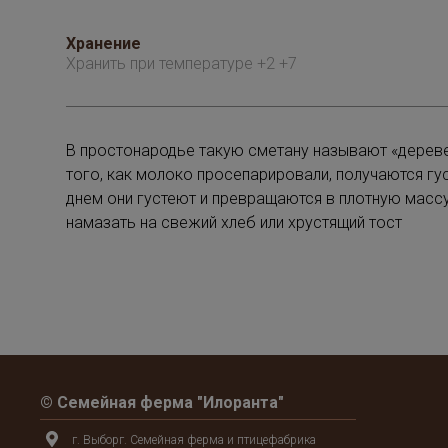
Хранение
Хранить при температуре +2 +7
В простонародье такую сметану называют «дереве
того, как молоко просепарировали, получаются гу
днем они густеют и превращаются в плотную масс
намазать на свежий хлеб или хрустящий тост
© Семейная ферма "Илоранта"
г. Выборг. Семейная ферма и птицефабрика