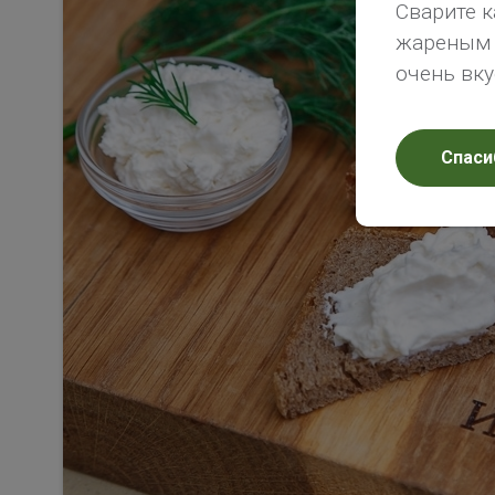
Сварите к
жареным х
очень вк
Спаси