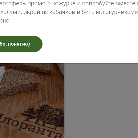
артофель прямо в кожурке и попробуйте вместе 
алуми, икрой из кабачков и битыми огурчиками 
усно
бо, понятно)