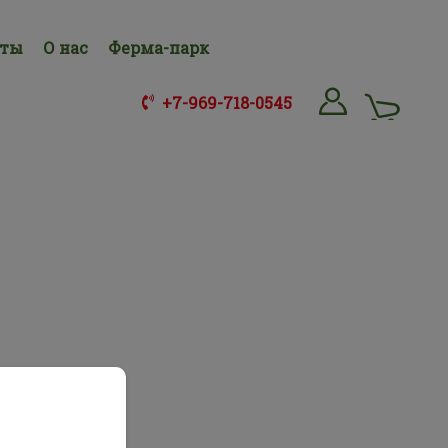
нты
О нас
Ферма-парк
+7-969-718-0545