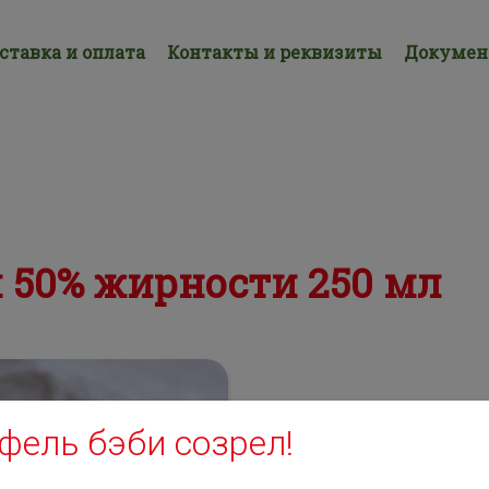
ставка и оплата
Контакты и реквизиты
Докуме
 50% жирности 250 мл
фель бэби созрел!