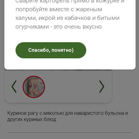
Сварите картофель прямо в кожурке и
попробуйте вместе с жареным
халуми, икрой из кабачков и битыми
огурчиками - это очень вкусно
Спасибо, понятно)
Куриное рагу с мякотью для наваристого бульона и
других куриных блюд.