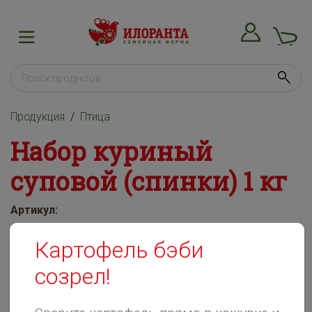
Продукция
Птица
Набор куриный
суповой (спинки) 1 кг
Артикул:
Картофель бэби
созрел!