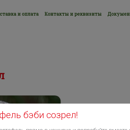
ставка и оплата
Контакты и реквизиты
Докуме
л
фель бэби созрел!