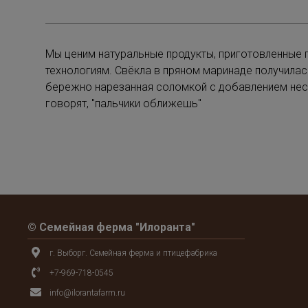
Мы ценим натуральные продукты, приготовленные
технологиям. Свёкла в пряном маринаде получила
бережно нарезанная соломкой с добавлением неск
говорят, "пальчики оближешь"
© Семейная ферма "Илоранта"
г. Выборг. Семейная ферма и птицефабрика
+7-969-718-0545
info@ilorantafarm.ru