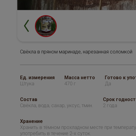
Свёкла в пряном маринаде, нарезанная соломкой
Ед. измерения
Масса нетто
Готово к уп
Штука
470 г
Да
Состав
Срок годност
Свёкла, вода, сахар, уксус, тмин.
2 года
Хранение
Хранить в тёмном прохладном месте при температу
употребить в течение 2-х суток.