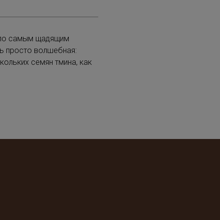
 по самым щадящим
сь просто волшебная:
ольких семян тмина, как