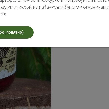
артофель прямо в кожурке и попробуйте вместе 
алуми, икрой из кабачков и битыми огурчиками 
усно
бо, понятно)