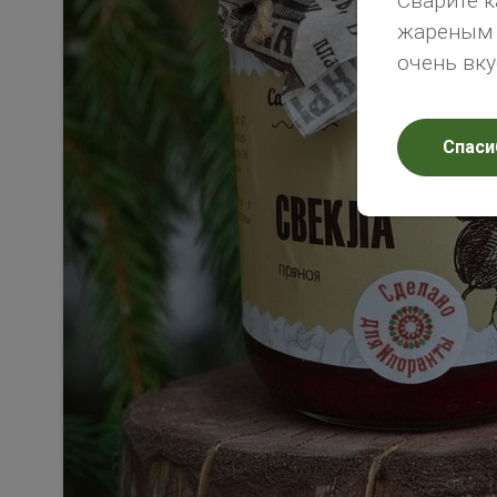
Сварите к
жареным х
очень вк
Спаси