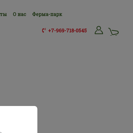
нты
О нас
Ферма-парк
+7-969-718-0545