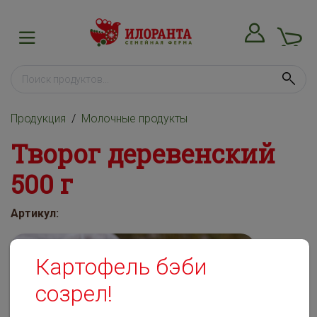
Продукция
Молочные продукты
Творог деревенский
500 г
Артикул:
Картофель бэби
созрел!