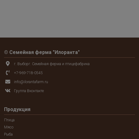
© Семейная ферма "Илоранта"
г. Выборг. Семейная ферма и птицефабрика
+7-969-718-0545
info@ilorantafarm.ru
Группа Вконтакте
Продукция
Птица
Мясо
Рыба