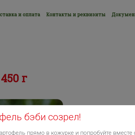
ставка и оплата
Контакты и реквизиты
Докуме
450 г
фель бэби созрел!
артофель прямо в кожурке и попробуйте вместе 