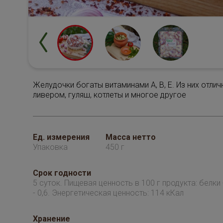
Желудочки богаты витаминами A, B, E. Из них отли
ливером, гуляш, котлеты и многое другое
Ед. измерения
Масса нетто
Упаковка
450 г
Срок годности
5 суток. Пищевая ценность в 100 г продукта: белки -
- 0,6. Энергетическая ценность: 114 кКал
Хранение