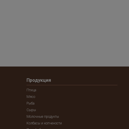
Продукция
Птица
Мясо
Рыба
Сыры
Молочные продукты
Колбасы и копчености