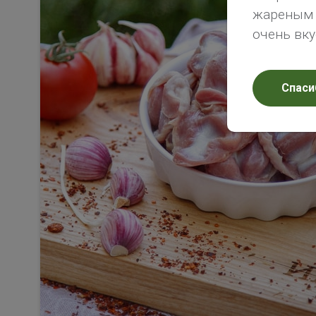
жареным х
очень вк
Спаси