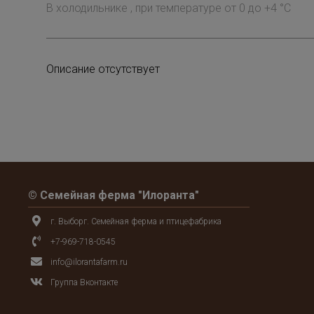
В холодильнике , при температуре от 0 до +4 °С
Описание отсутствует
© Семейная ферма "Илоранта"
г. Выборг. Семейная ферма и птицефабрика
+7-969-718-0545
info@ilorantafarm.ru
Группа Вконтакте