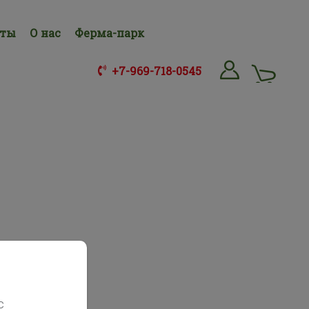
нты
О нас
Ферма-парк
+7-969-718-0545
с